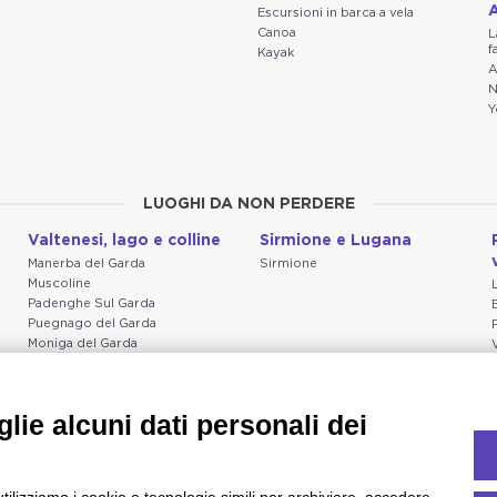
A
Escursioni in barca a vela
Canoa
L
f
Kayak
A
N
Y
LUOGHI DA NON PERDERE
Valtenesi, lago e colline
Sirmione e Lugana
Manerba del Garda
Sirmione
Muscoline
Padenghe Sul Garda
Puegnago del Garda
Moniga del Garda
Soiano
San Felice del Benaco
Raffa
lie alcuni dati personali dei