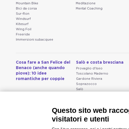
Mountain Bike
Meditazione
Bici da corsa
Mental Coaching
Sur-Ron
Windsurf
Kitesurf
Wing Foil
Freeride
Immersioni subacquee
Cosa fare a San Felice del
Salò e costa bresciana
Benaco (anche quando
Provaglio d'Iseo
piove): 10 idee
Toscolano Maderno
romantiche per coppie
Gardone Riviera
Soprazocco
Salò
Vallio Terme
San Michele
Prevalle
Questo sito web raccog
Bedizzole
Serniga
visitatori e utenti