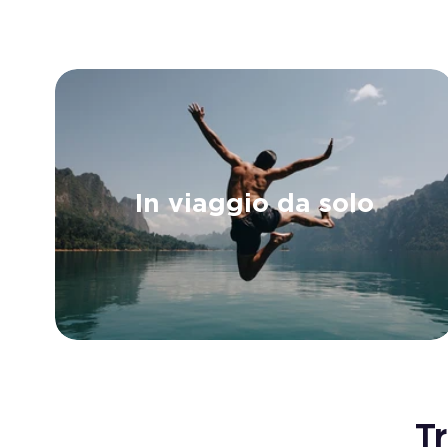
In viaggio da solo
T