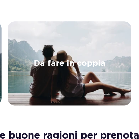
Da fare in coppia
re buone ragioni per prenota