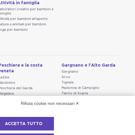
ttività in famiglia
aboratori creativi per bambini e
amiglie
ttività per bambini all'aperto
atura e animali per bambini
oga per bambini
Peschiera e la costa
Gargnano e l'Alto Garda
veneta
Gargnano
Arco
Lazise
Tignale
Bardolino
Madonna di Campiglio
Peschiera del Garda
Tiarno di Sopra
Valgatara
Campione
Verona
Rifiuta cookie non necessari ✕
Nago-Torbole
Valeggio sul Mincio
Torbole
San Giorgio di Valpolicella
Bleggio superiore
Garda
Villa Lagarina
Negrar di Valpolicella
ACCETTA TUTTO
Ledro
Pedemonte
Riva del Garda