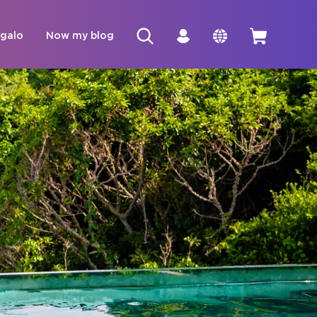
egalo
Now my blog