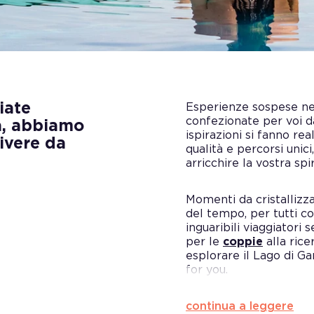
iate
Esperienze sospese nel
confezionate per voi da
a, abbiamo
ispirazioni si fanno re
ivere da
qualità e percorsi unici
arricchire la vostra spir
Momenti da cristallizz
del tempo, per tutti co
inguaribili viaggiatori s
per le
coppie
alla rice
esplorare il Lago di Ga
for you.
continua a leggere