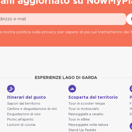
ani aggiornato su NowMyPl
a nostra politica sulla privacy per sapere di più sul trattamento dei t
ESPERIENZE LAGO DI GARDA
Itinerari del gusto
Scoperta del territorio
P
Sapori dal territorio
Tour in scooter Vespa
F
Cantine e degustazione di vini
Tour in motoscafo
W
Degustazioni di olio
Passeggiate a cavallo
D
Picnic all'aperto
Tour in eBike
Lezioni di cucina
Passeggiate nella natura
Stand Up Paddle