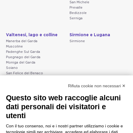
San Michele
Prevalle
Bedizzole
Serniga
Valtenesi, lago e colline
Sirmione e Lugana
Manerba del Garda
Sirmione
Muscoline
Padenghe Sul Garda
Puegnago del Garda
Moniga del Garda
Soiano
San Felice del Benaco
Raffa
Rifiuta cookie non necessari ✕
Peschiera e la costa
Gargnano e l'Alto Garda
Questo sito web raccoglie alcuni
veneta
Gargnano
dati personali dei visitatori e
Arco
Lazise
Tignale
Bardolino
utenti
Madonna di Campiglio
Peschiera del Garda
Tiarno di Sopra
Valgatara
Con il tuo consenso, noi e i nostri partner utilizziamo i cookie e
Campione
Verona
tecnologie simili per archiviare, accedere ed elaborare i dati