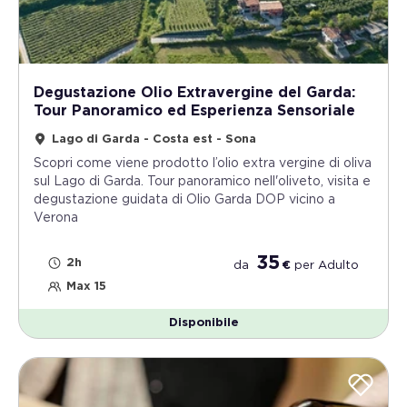
semplicemente curioso, queste attività ti offrono
l’opportunità di scoprire il territorio attraverso uno
dei suoi tesori più preziosi.
Regalati un viaggio nei
sapori
, nella storia e nelle tradizioni del Lago di
Garda.
Degustazione Olio Extravergine del Garda:
Tour Panoramico ed Esperienza Sensoriale
Lago di Garda - Costa est - Sona
Scopri come viene prodotto l’olio extra vergine di oliva
sul Lago di Garda. Tour panoramico nell'oliveto, visita e
degustazione guidata di Olio Garda DOP vicino a
Verona
35
2h
da
€
per
Adulto
Max 15
Disponibile