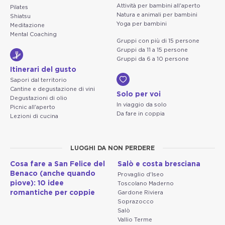
Attività per bambini all'aperto
Pilates
Natura e animali per bambini
Shiatsu
Yoga per bambini
Meditazione
Mental Coaching
Gruppi con più di 15 persone
Gruppi da 11 a 15 persone
Gruppi da 6 a 10 persone
Itinerari del gusto
Sapori dal territorio
Cantine e degustazione di vini
Solo per voi
Degustazioni di olio
In viaggio da solo
Picnic all'aperto
Da fare in coppia
Lezioni di cucina
LUOGHI DA NON PERDERE
Cosa fare a San Felice del
Salò e costa bresciana
Benaco (anche quando
Provaglio d'Iseo
piove): 10 idee
Toscolano Maderno
romantiche per coppie
Gardone Riviera
Soprazocco
Salò
Vallio Terme