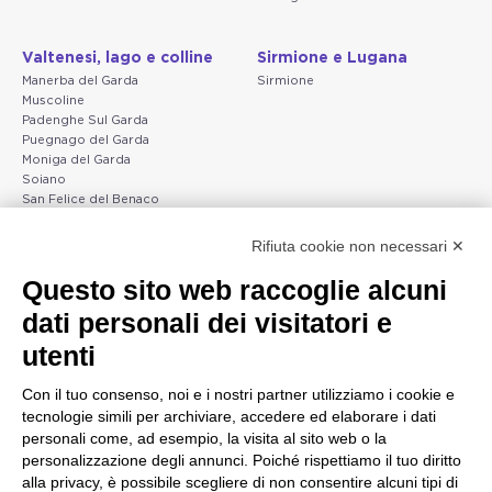
Valtenesi, lago e colline
Sirmione e Lugana
Manerba del Garda
Sirmione
Muscoline
Padenghe Sul Garda
Puegnago del Garda
Moniga del Garda
Soiano
San Felice del Benaco
Raffa
Rifiuta cookie non necessari ✕
Peschiera e la costa
Gargnano e l'Alto Garda
Questo sito web raccoglie alcuni
veneta
Gargnano
dati personali dei visitatori e
Arco
Lazise
Tignale
Bardolino
utenti
Madonna di Campiglio
Peschiera del Garda
Tiarno di Sopra
Valgatara
Con il tuo consenso, noi e i nostri partner utilizziamo i cookie e
Campione
Verona
tecnologie simili per archiviare, accedere ed elaborare i dati
Nago-Torbole
Valeggio sul Mincio
personali come, ad esempio, la visita al sito web o la
Torbole
San Giorgio di Valpolicella
personalizzazione degli annunci. Poiché rispettiamo il tuo diritto
Bleggio superiore
Garda
alla privacy, è possibile scegliere di non consentire alcuni tipi di
Villa Lagarina
Negrar di Valpolicella