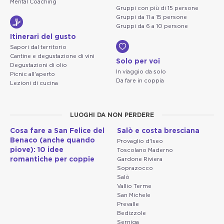
Mental Coaching
Gruppi con più di 15 persone
Gruppi da 11 a 15 persone
Gruppi da 6 a 10 persone
Itinerari del gusto
Sapori dal territorio
Cantine e degustazione di vini
Solo per voi
Degustazioni di olio
In viaggio da solo
Picnic all'aperto
Da fare in coppia
Lezioni di cucina
LUOGHI DA NON PERDERE
Cosa fare a San Felice del
Salò e costa bresciana
Benaco (anche quando
Provaglio d'Iseo
piove): 10 idee
Toscolano Maderno
romantiche per coppie
Gardone Riviera
Soprazocco
Salò
Vallio Terme
San Michele
Prevalle
Bedizzole
Serniga