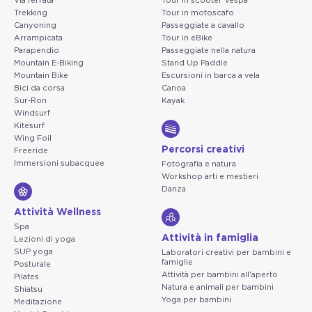
Via ferrata
Tour in scooter Vespa
Trekking
Tour in motoscafo
Canyoning
Passeggiate a cavallo
Arrampicata
Tour in eBike
Parapendio
Passeggiate nella natura
Mountain E-Biking
Stand Up Paddle
Mountain Bike
Escursioni in barca a vela
Bici da corsa
Canoa
Sur-Ron
Kayak
Windsurf
Kitesurf
Wing Foil
Percorsi creativi
Freeride
Immersioni subacquee
Fotografia e natura
Workshop arti e mestieri
Danza
Attività Wellness
Spa
Attività in famiglia
Lezioni di yoga
SUP yoga
Laboratori creativi per bambini e
famiglie
Posturale
Attività per bambini all'aperto
Pilates
Natura e animali per bambini
Shiatsu
Yoga per bambini
Meditazione