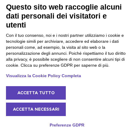
Questo sito web raccoglie alcuni
dati personali dei visitatori e
utenti
Con il tuo consenso, noi e i nostri partner utilizziamo i cookie e
tecnologie simili per archiviare, accedere ed elaborare i dati
personali come, ad esempio, la visita al sito web o la
personalizzazione degli annunci. Poiché rispettiamo il tuo diritto
alla privacy, è possibile scegliere di non consentire alcuni tipi di
cookie. Clicca su preferenze GDPR per saperne di più.
Visualizza la Cookie Policy Completa
Lezione di Yoga in gruppo in esterna con
vista sul Lago di Garda
ACCETTA TUTTO
Lago di Garda - Costa sud - Desenzano
Cosa c'è di meglio che praticare yoga all'aperto nello
ACCETTA NECESSARI
splendido scenario del Lago di Garda?
Preferenze GDPR
20
1h
da
€