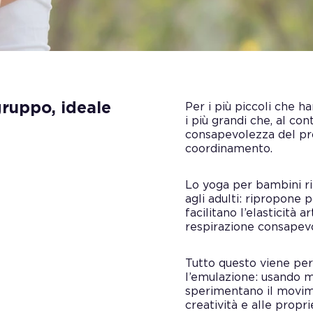
gruppo, ideale
Per i più piccoli che h
i più grandi che, al co
consapevolezza del pro
coordinamento.
Lo yoga per bambini rip
agli adulti: ripropone 
facilitano l’elasticità
respirazione consapevol
Tutto questo viene però
l’emulazione: usando mo
sperimentano il movime
creatività e alle propr