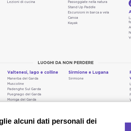
Lezioni di cucina
Passeggiate nella natura
Stand Up Paddle
A
Escursioni in barca a vela
Canoa
L
f
Kayak
A
N
Y
LUOGHI DA NON PERDERE
Valtenesi, lago e colline
Sirmione e Lugana
Manerba del Garda
Sirmione
Muscoline
Padenghe Sul Garda
Puegnago del Garda
Moniga del Garda
Soiano
San Felice del Benaco
Raffa
lie alcuni dati personali dei