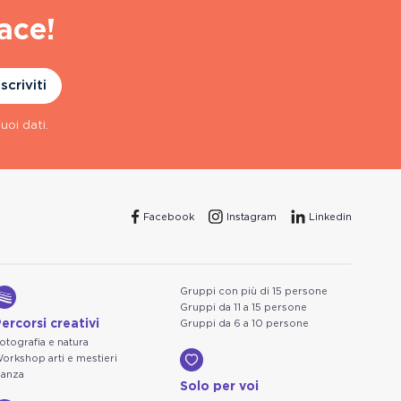
ace!
Iscriviti
uoi dati.
Facebook
Instagram
Linkedin
Gruppi con più di 15 persone
Gruppi da 11 a 15 persone
ercorsi creativi
Gruppi da 6 a 10 persone
otografia e natura
orkshop arti e mestieri
anza
Solo per voi