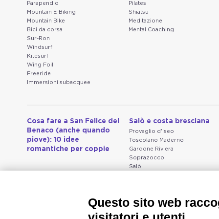
Parapendio
Pilates
Mountain E-Biking
Shiatsu
Mountain Bike
Meditazione
Bici da corsa
Mental Coaching
Sur-Ron
Windsurf
Kitesurf
Wing Foil
Freeride
Immersioni subacquee
Cosa fare a San Felice del
Salò e costa bresciana
Benaco (anche quando
Provaglio d'Iseo
piove): 10 idee
Toscolano Maderno
romantiche per coppie
Gardone Riviera
Soprazocco
Salò
Vallio Terme
San Michele
Prevalle
Questo sito web raccog
Bedizzole
Serniga
visitatori e utenti