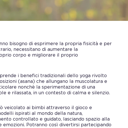
anno bisogno di esprimere la propria fisicità e per
ntrario, necessitano di aumentare la
prio corpo e migliorare il proprio
rende i benefici tradizionali dello yoga rivolto
posizioni (asana) che allungano la muscolatura e
 articolare nonchè la sperimentazione di una
e e rilassata, in un contesto di calma e silenzio.
 veicolato ai bimbi attraverso il gioco e
delli ispirati al mondo della natura,
nto controllato e guidato, lasciando spazio alla
ie emozioni. Potranno così divertirsi partecipando