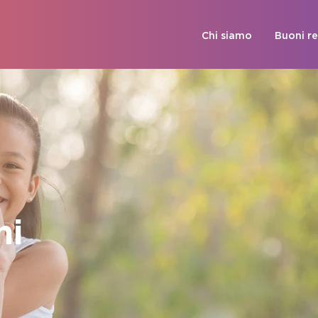
Chi siamo
Buoni r
ni