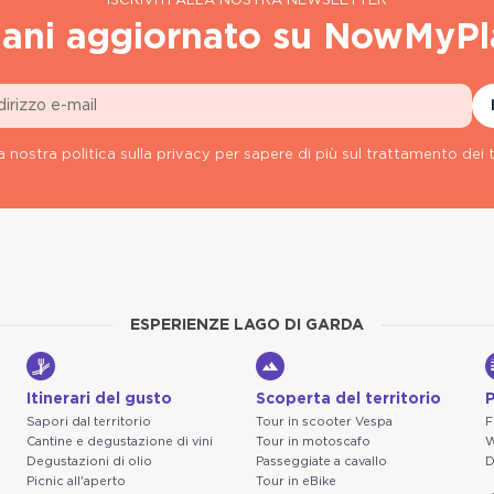
ISCRIVITI ALLA NOSTRA NEWSLETTER
ani aggiornato su NowMyPl
a nostra politica sulla privacy per sapere di più sul trattamento dei t
ESPERIENZE LAGO DI GARDA
Itinerari del gusto
Scoperta del territorio
P
Sapori dal territorio
Tour in scooter Vespa
F
Cantine e degustazione di vini
Tour in motoscafo
W
Degustazioni di olio
Passeggiate a cavallo
D
Picnic all'aperto
Tour in eBike