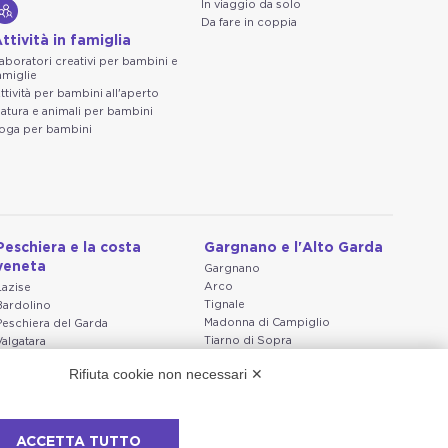
In viaggio da solo
Da fare in coppia
ttività in famiglia
aboratori creativi per bambini e
amiglie
ttività per bambini all'aperto
atura e animali per bambini
oga per bambini
Peschiera e la costa
Gargnano e l'Alto Garda
veneta
Gargnano
Arco
Lazise
Tignale
Bardolino
Madonna di Campiglio
Peschiera del Garda
Tiarno di Sopra
Valgatara
Campione
Verona
Rifiuta cookie non necessari ✕
Nago-Torbole
Valeggio sul Mincio
Torbole
San Giorgio di Valpolicella
Bleggio superiore
Garda
Villa Lagarina
Negrar di Valpolicella
ACCETTA TUTTO