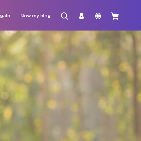
egalo
Now my blog