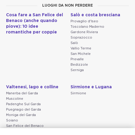
LUOGHI DA NON PERDERE
Cosa fare a San Felice del
Salò e costa bresciana
Benaco (anche quando
Provaglio d'Iseo
piove): 10 idee
Toscolano Maderno
romantiche per coppie
Gardone Riviera
Soprazocco
Salò
Vallio Terme
San Michele
Prevalle
Bedizzole
Serniga
Valtenesi, lago e colline
Sirmione e Lugana
Manerba del Garda
Sirmione
Muscoline
Padenghe Sul Garda
Puegnago del Garda
Moniga del Garda
Soiano
San Felice del Benaco
Raffa