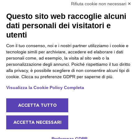
Rifiuta cookie non necessari ✕
Peschiera e la costa
Gargnano e l'Alto Garda
Questo sito web raccoglie alcuni
veneta
Gargnano
dati personali dei visitatori e
Arco
Lazise
Tignale
Bardolino
utenti
Madonna di Campiglio
Peschiera del Garda
Tiarno di Sopra
Valgatara
Con il tuo consenso, noi e i nostri partner utilizziamo i cookie e
Campione
Verona
tecnologie simili per archiviare, accedere ed elaborare i dati
Nago-Torbole
Valeggio sul Mincio
personali come, ad esempio, la visita al sito web o la
Torbole
San Giorgio di Valpolicella
personalizzazione degli annunci. Poiché rispettiamo il tuo diritto
Bleggio superiore
Garda
alla privacy, è possibile scegliere di non consentire alcuni tipi di
Villa Lagarina
Negrar di Valpolicella
cookie. Clicca su preferenze GDPR per saperne di più.
Ledro
Pedemonte
Riva del Garda
Visualizza la Cookie Policy Completa
Ponti sul Mincio
ACCETTA TUTTO
© 2022 NowMyPlace Srl P. Iva 02991060340
ACCETTA NECESSARI
Contatti
Riconoscimenti
Termini e Condizioni
Cookie Policy
Preferenze GDPR