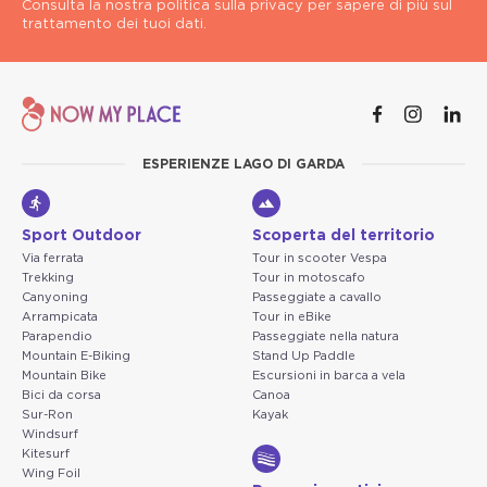
Consulta la nostra politica sulla privacy per sapere di più sul
trattamento dei tuoi dati.
ESPERIENZE LAGO DI GARDA
Sport Outdoor
Scoperta del territorio
Via ferrata
Tour in scooter Vespa
Trekking
Tour in motoscafo
Canyoning
Passeggiate a cavallo
Arrampicata
Tour in eBike
Parapendio
Passeggiate nella natura
Mountain E-Biking
Stand Up Paddle
Mountain Bike
Escursioni in barca a vela
Bici da corsa
Canoa
Sur-Ron
Kayak
Windsurf
Kitesurf
Wing Foil