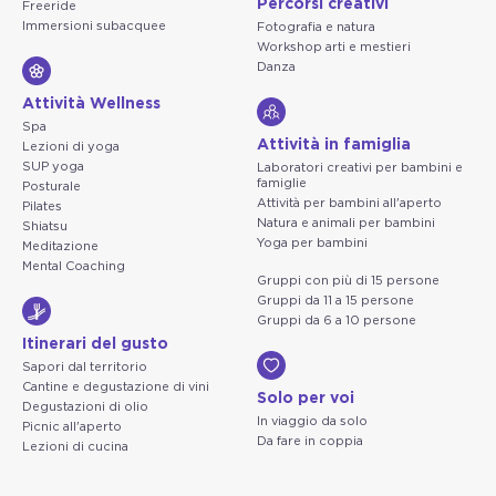
Percorsi creativi
Freeride
Immersioni subacquee
Fotografia e natura
Workshop arti e mestieri
Danza
Attività Wellness
Spa
Attività in famiglia
Lezioni di yoga
SUP yoga
Laboratori creativi per bambini e
famiglie
Posturale
Attività per bambini all'aperto
Pilates
Natura e animali per bambini
Shiatsu
Yoga per bambini
Meditazione
Mental Coaching
Gruppi con più di 15 persone
Gruppi da 11 a 15 persone
Gruppi da 6 a 10 persone
Itinerari del gusto
Sapori dal territorio
Cantine e degustazione di vini
Solo per voi
Degustazioni di olio
In viaggio da solo
Picnic all'aperto
Da fare in coppia
Lezioni di cucina