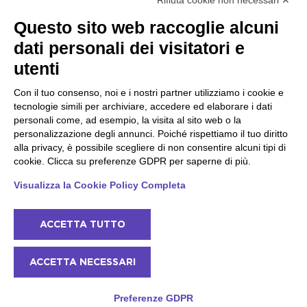
Rifiuta cookie non necessari ✕
Peschiera e la costa
Gargnano e l'Alto Garda
Questo sito web raccoglie alcuni
veneta
Gargnano
dati personali dei visitatori e
Arco
Lazise
Tignale
Bardolino
utenti
Madonna di Campiglio
Peschiera del Garda
Tiarno di Sopra
Valgatara
Con il tuo consenso, noi e i nostri partner utilizziamo i cookie e
Campione
Verona
tecnologie simili per archiviare, accedere ed elaborare i dati
Nago-Torbole
Valeggio sul Mincio
personali come, ad esempio, la visita al sito web o la
Torbole
San Giorgio di Valpolicella
personalizzazione degli annunci. Poiché rispettiamo il tuo diritto
Bleggio superiore
Garda
alla privacy, è possibile scegliere di non consentire alcuni tipi di
Villa Lagarina
Negrar di Valpolicella
cookie. Clicca su preferenze GDPR per saperne di più.
Ledro
Pedemonte
Riva del Garda
Visualizza la Cookie Policy Completa
Ponti sul Mincio
ACCETTA TUTTO
© 2022 NowMyPlace Srl P. Iva 02991060340
ACCETTA NECESSARI
Contatti
Riconoscimenti
Termini e Condizioni
Cookie Policy
Preferenze GDPR
Privacy Policy
Sitemap