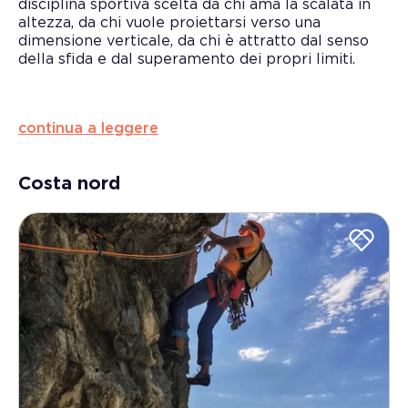
disciplina sportiva scelta da chi ama la scalata in
altezza, da chi vuole proiettarsi verso una
dimensione verticale, da chi è attratto dal senso
della sfida e dal superamento dei propri limiti.
E’ una disciplina sportiva praticabile in totale
sicurezza, purché accompagnati da istruttori
continua a leggere
qualificati: aiuta ad affrontare le proprie paure,
rafforzare la propria motivazione e raggiungere i
propri obiettivi migliorando autostima e fiducia in
Costa nord
se stessi.
Un modo alternativo per lavorare su di sé,
attraverso il contatto diretto con la roccia di
falesie e pareti naturali.