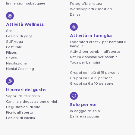
Immersioni subacquee
Fotografia e natura
Workshop arti e mestieri
Danza
Attività Wellness
Spa
Attività in famiglia
Lezioni di yoga
SUP yoga
Laboratori creativi per bambini e
famiglie
Posturale
Attività per bambini all'aperto
Pilates
Natura e animali per bambini
Shiatsu
Yoga per bambini
Meditazione
Mental Coaching
Gruppi con più di 15 persone
Gruppi da 11 a 15 persone
Gruppi da 6 a 10 persone
Itinerari del gusto
Sapori dal territorio
Cantine e degustazione di vini
Solo per voi
Degustazioni di olio
In viaggio da solo
Picnic all'aperto
Da fare in coppia
Lezioni di cucina