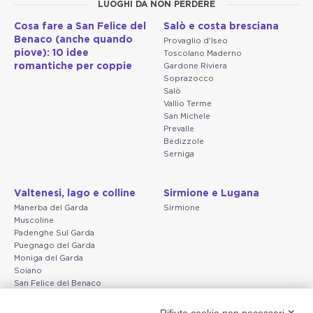
LUOGHI DA NON PERDERE
Cosa fare a San Felice del
Salò e costa bresciana
Benaco (anche quando
Provaglio d'Iseo
piove): 10 idee
Toscolano Maderno
romantiche per coppie
Gardone Riviera
Soprazocco
Salò
Vallio Terme
San Michele
Prevalle
Bedizzole
Serniga
Valtenesi, lago e colline
Sirmione e Lugana
Manerba del Garda
Sirmione
Muscoline
Padenghe Sul Garda
Puegnago del Garda
Moniga del Garda
Soiano
San Felice del Benaco
Raffa