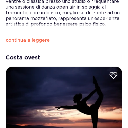
ventre o classica presso uno studio o frequentare
una sessione di danza open air in spiaggia al
tramonto, o in un bosco, meglio se di fronte ad un
panorama mozzafiato, rappresenta un’esperienza
artistica di profondo benessere psico-fisico.
Al pari di altre arti performanti che implicano
continua a leggere
equilibrio e controllo perfetto di corpo e mente, i
benefici della danza sono infatti sia fisici che
psicologici.
Costa ovest