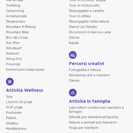
Via ferrata
Tour in scooter Vespa
Trekking
Tour in motoscafo
Canyoning
Passeggiate a cavallo
Arrampicata
Tour in eBike
Parapendio
Passeggiate nella natura
Mountain E-Biking
Stand Up Paddle
Mountain Bike
Escursioni in barca a vela
Bici da corsa
Canoa
Sur-Ron
Kayak
Windsurf
Kitesurf
Wing Foil
Percorsi creativi
Freeride
Immersioni subacquee
Fotografia e natura
Workshop arti e mestieri
Danza
Attività Wellness
Spa
Attività in famiglia
Lezioni di yoga
SUP yoga
Laboratori creativi per bambini e
famiglie
Posturale
Attività per bambini all'aperto
Pilates
Natura e animali per bambini
Shiatsu
Yoga per bambini
Meditazione