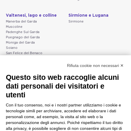
Valtenesi, lago e colline
Sirmione e Lugana
Manerba del Garda
Sirmione
Muscoline
Padenghe Sul Garda
Puegnago del Garda
Moniga del Garda
Soiano
San Felice del Benaco
Raffa
Rifiuta cookie non necessari ✕
Peschiera e la costa
Gargnano e l'Alto Garda
Questo sito web raccoglie alcuni
veneta
Gargnano
dati personali dei visitatori e
Arco
Lazise
Tignale
Bardolino
utenti
Madonna di Campiglio
Peschiera del Garda
Tiarno di Sopra
Valgatara
Con il tuo consenso, noi e i nostri partner utilizziamo i cookie e
Campione
Verona
tecnologie simili per archiviare, accedere ed elaborare i dati
Nago-Torbole
Valeggio sul Mincio
personali come, ad esempio, la visita al sito web o la
Torbole
San Giorgio di Valpolicella
personalizzazione degli annunci. Poiché rispettiamo il tuo diritto
Bleggio superiore
Garda
alla privacy, è possibile scegliere di non consentire alcuni tipi di
Villa Lagarina
Negrar di Valpolicella