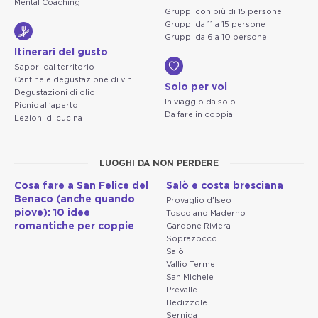
Mental Coaching
Gruppi con più di 15 persone
Gruppi da 11 a 15 persone
Gruppi da 6 a 10 persone
Itinerari del gusto
Sapori dal territorio
Cantine e degustazione di vini
Solo per voi
Degustazioni di olio
In viaggio da solo
Picnic all'aperto
Da fare in coppia
Lezioni di cucina
LUOGHI DA NON PERDERE
Cosa fare a San Felice del
Salò e costa bresciana
Benaco (anche quando
Provaglio d'Iseo
piove): 10 idee
Toscolano Maderno
romantiche per coppie
Gardone Riviera
Soprazocco
Salò
Vallio Terme
San Michele
Prevalle
Bedizzole
Serniga