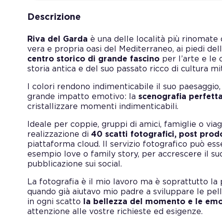
Descrizione
Riva del Garda
è una delle località più rinomate 
vera e propria oasi del Mediterraneo, ai piedi d
centro storico di grande fascino
per l’arte e le 
storia antica e del suo passato ricco di cultura m
I colori rendono indimenticabile il suo paesaggio,
grande impatto emotivo: la
scenografia perfetta
cristallizzare momenti indimenticabili.
Ideale per coppie, gruppi di amici, famiglie o vi
realizzazione di
40 scatti fotografici, post prodo
piattaforma cloud. Il servizio fotografico può e
esempio love o family story, per accrescere il s
pubblicazione sui social.
La fotografia è il mio lavoro ma è soprattutto 
quando già aiutavo mio padre a sviluppare le pel
in ogni scatto
la bellezza del momento e le emo
attenzione alle vostre richieste ed esigenze.