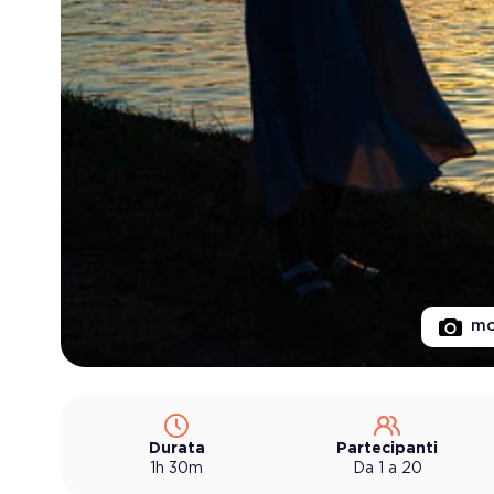
mo
Durata
Partecipanti
1h 30m
Da 1 a 20