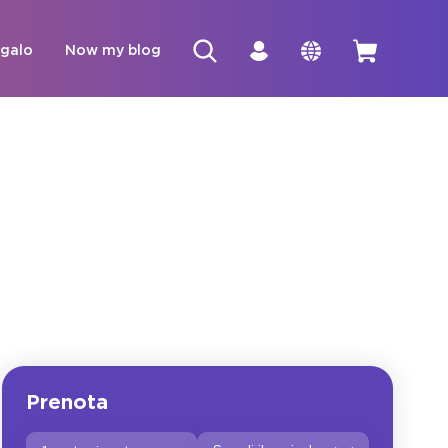
egalo
Now my blog
Prenota