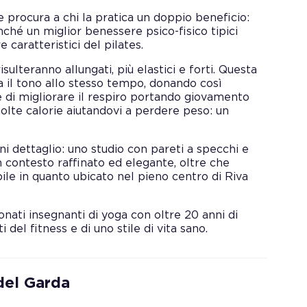
e procura a chi la pratica un doppio beneficio:
nché un miglior benessere psico-fisico tipici
caratteristici del pilates.
isulteranno allungati, più elastici e forti. Questa
a il tono allo stesso tempo, donando così
e di migliorare il respiro portando giovamento
molte calorie aiutandovi a perdere peso: un
gni dettaglio: uno studio con pareti a specchi e
n contesto raffinato ed elegante, oltre che
le in quanto ubicato nel pieno centro di Riva
onati insegnanti di yoga con oltre 20 anni di
 del fitness e di uno stile di vita sano.
del Garda