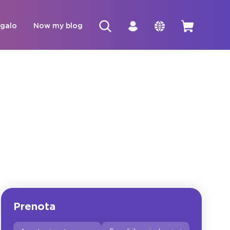
egalo
Now my blog
Prenota