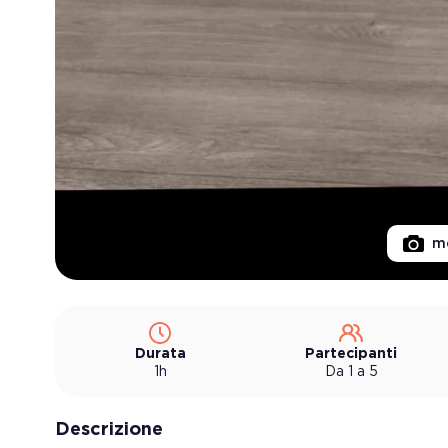
mo
Durata
Partecipanti
1h
Da 1 a 5
Descrizione