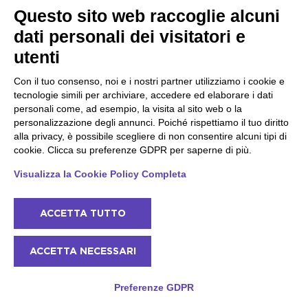
Questo sito web raccoglie alcuni
tonificare, allungare e rafforzare i vostri muscoli
dati personali dei visitatori e
47
1h
da
€
utenti
Max 5
Con il tuo consenso, noi e i nostri partner utilizziamo i cookie e
Disponibile
tecnologie simili per archiviare, accedere ed elaborare i dati
personali come, ad esempio, la visita al sito web o la
personalizzazione degli annunci. Poiché rispettiamo il tuo diritto
alla privacy, è possibile scegliere di non consentire alcuni tipi di
cookie. Clicca su preferenze GDPR per saperne di più.
Visualizza la Cookie Policy Completa
ACCETTA TUTTO
ACCETTA NECESSARI
Preferenze GDPR