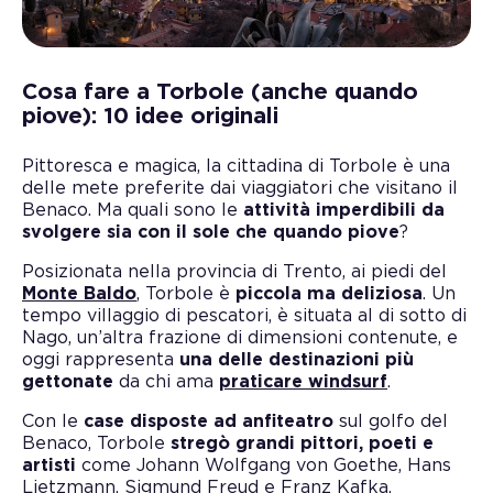
Cosa fare a Torbole (anche quando
piove): 10 idee originali
Pittoresca e magica, la cittadina di Torbole è una
delle mete preferite dai viaggiatori che visitano il
Benaco. Ma quali sono le
attività imperdibili da
svolgere sia con il sole che quando piove
?
Posizionata nella provincia di Trento, ai piedi del
Monte Baldo
, Torbole è
piccola ma deliziosa
. Un
tempo villaggio di pescatori, è situata al di sotto di
Nago, un’altra frazione di dimensioni contenute, e
oggi rappresenta
una delle destinazioni più
gettonate
da chi ama
praticare windsurf
.
Con le
case disposte ad anfiteatro
sul golfo del
Benaco, Torbole
stregò grandi pittori, poeti e
artisti
come Johann Wolfgang von Goethe, Hans
Lietzmann, Sigmund Freud e Franz Kafka.