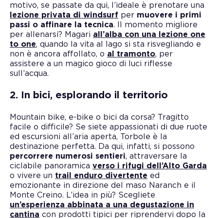
motivo, se passate da qui, l’ideale è prenotare una
lezione privata di windsurf
per
muovere i primi
passi o affinare la tecnica
. Il momento migliore
per allenarsi? Magari
all’alba con una lezione one
to one
, quando la vita al lago si sta risvegliando e
non è ancora affollato, o
al tramonto
, per
assistere a un magico gioco di luci riflesse
sull’acqua.
2. In bici, esplorando il territorio
Mountain bike, e-bike o bici da corsa? Tragitto
facile o difficile? Se siete appassionati di due ruote
ed escursioni all’aria aperta, Torbole è la
destinazione perfetta. Da qui, infatti, si possono
percorrere numerosi sentieri
, attraversare la
ciclabile panoramica
verso i rifugi dell’Alto Garda
o vivere un
trail enduro divertente
ed
emozionante in direzione del maso Naranch e il
Monte Creino. L’idea in più? Scegliete
un’esperienza abbinata a una degustazione in
cantina
con prodotti tipici per riprendervi dopo la